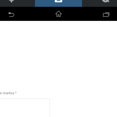
 är märkta
*