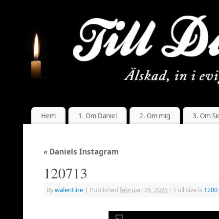
Hem
1. Om Daniel
2. Om mig
3. Om Si
«
Daniels Instagram
120713
By
walentine
|
Published
februari 25, 2025
|
Full size is
1200