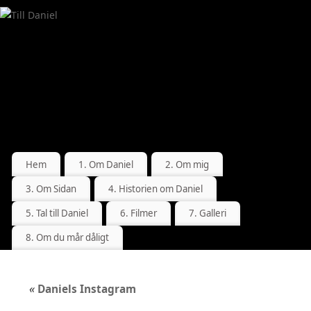
Hem
1. Om Daniel
2. Om mig
3. Om Sidan
4. Historien om Daniel
5. Tal till Daniel
6. Filmer
7. Galleri
8. Om du mår dåligt
«
Daniels Instagram