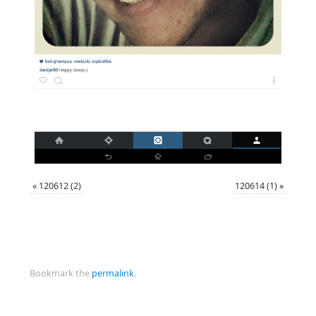
«
120612 (2)
120614 (1)
»
Bookmark the
permalink
.