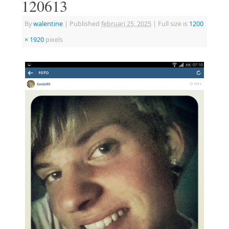
120613
By
walentine
|
Published
februari 25, 2025
|
Full size is
1200
× 1920
pixels