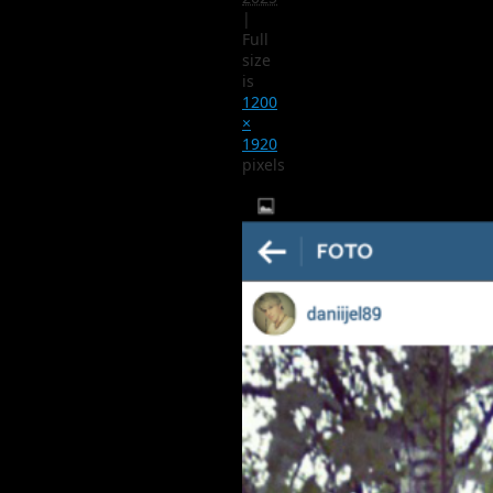
|
Full
size
is
1200
×
1920
pixels