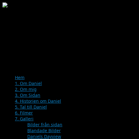
Menu
Skip
Hem
to
1. Om Daniel
content
2. Om mig
3. Om Sidan
4. Historien om Daniel
5. Tal till Daniel
6. Filmer
7. Galleri
Bilder från sidan
Blandade Bilder
Daniels Dayview