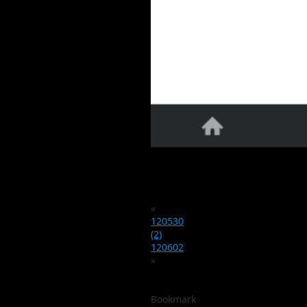
«
120530
(2)
120602
»
Bookmark