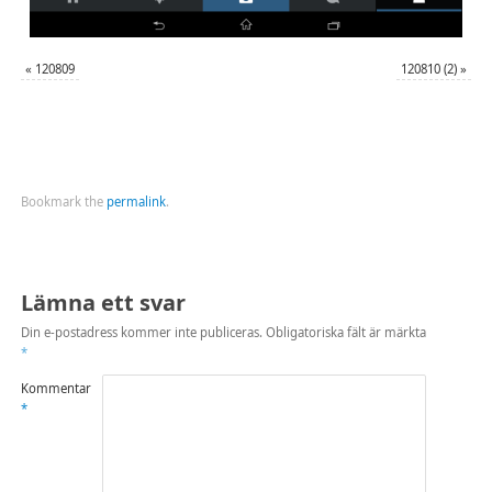
«
120809
120810 (2)
»
Bookmark the
permalink
.
Lämna ett svar
Din e-postadress kommer inte publiceras.
Obligatoriska fält är märkta
*
Kommentar
*