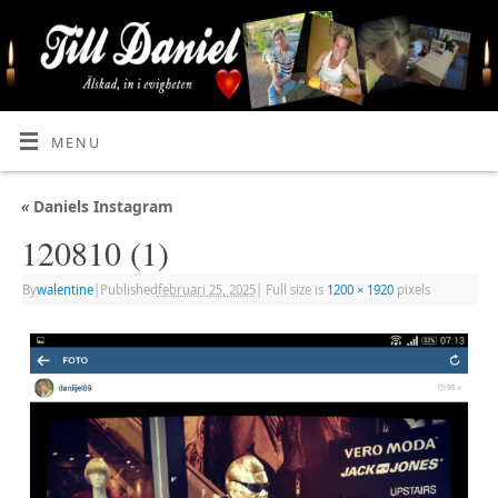
MENU
«
Daniels Instagram
120810 (1)
By
walentine
|
Published
februari 25, 2025
|
Full size is
1200 × 1920
pixels