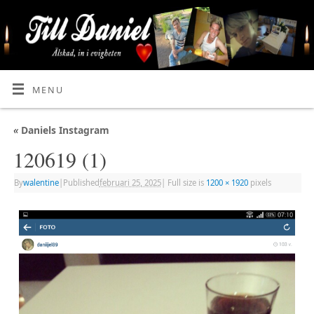
MENU
«
Daniels Instagram
120619 (1)
By
walentine
|
Published
februari 25, 2025
|
Full size is
1200 × 1920
pixels