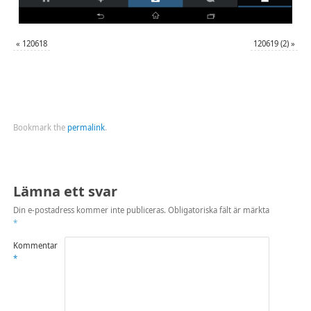
«
120618
120619 (2)
»
Bookmark the
permalink
.
Lämna ett svar
Din e-postadress kommer inte publiceras.
Obligatoriska fält är märkta
*
Kommentar
*