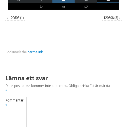
«
120608 (1)
120608 (3)
»
Bookmark the
permalink
.
Lämna ett svar
Din e-postadress kommer inte publiceras.
Obligatoriska fält är märkta
*
Kommentar
*