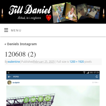
MENU
«
Daniels Instagram
120608 (2)
By
walentine
|
Published
februari 25, 2025
|
Full size is
1200 × 1920
pixels