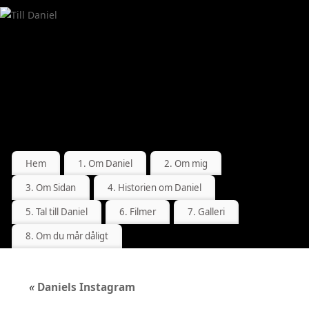
Hem
1. Om Daniel
2. Om mig
3. Om Sidan
4. Historien om Daniel
5. Tal till Daniel
6. Filmer
7. Galleri
8. Om du mår dåligt
«
Daniels Instagram