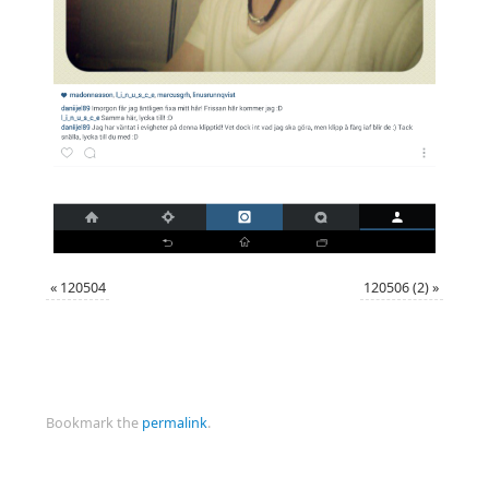
«
120504
120506 (2)
»
Bookmark the
permalink
.