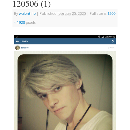
120506 (1)
By
walentine
|
Published
februari 25, 2025
|
Full size is
1200
× 1920
pixels