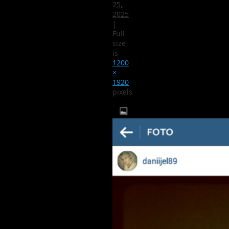
25,
2025
|
Full
size
is
1200
×
1920
pixels