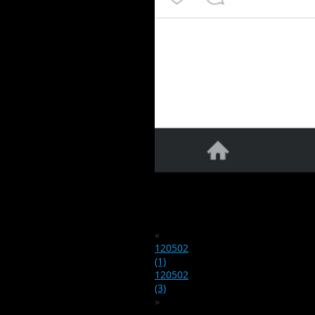
«
120502
(1)
120502
(3)
»