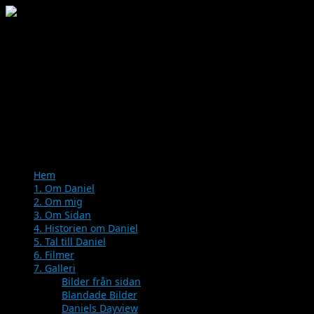
Menu
Skip
Hem
to
1. Om Daniel
content
2. Om mig
3. Om Sidan
4. Historien om Daniel
5. Tal till Daniel
6. Filmer
7. Galleri
Bilder från sidan
Blandade Bilder
Daniels Dayview