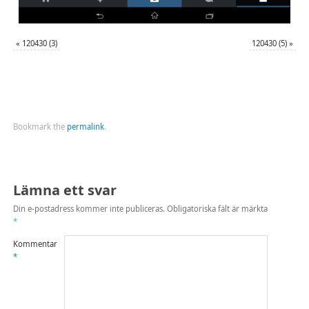
«
120430 (3)
120430 (5)
»
Bookmark the
permalink
.
Lämna ett svar
Din e-postadress kommer inte publiceras.
Obligatoriska fält är märkta
*
Kommentar
*