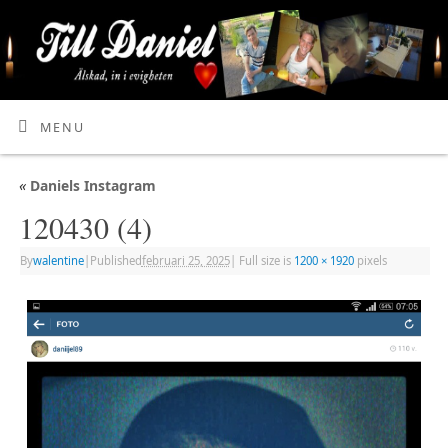
MENU
«
Daniels Instagram
120430 (4)
By
walentine
|
Published
februari 25, 2025
|
Full size is
1200 × 1920
pixels