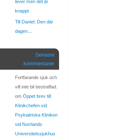
lever men det är
just
nu
knappt
så
Till Daniel: Den där
det
dagen…
är
tur
att
jag
Senaste
inte
kommentarer
väckt
Henke
Fortfarande sjuk och
av
vill inte bli bestraffad.
det
om
Öppet brev till
här.
Vet
Klinikchefen vid
inte
Psykiatriska Kliniken
varför
vid Norrlands
egentligen
men
Universitetssjukhus