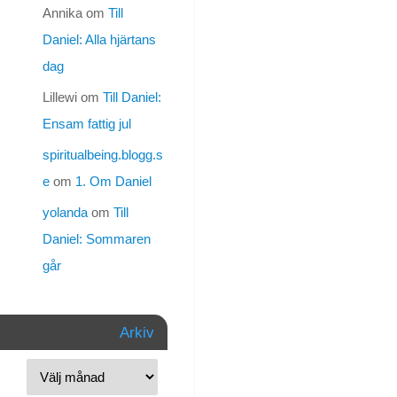
jag
Annika
om
Till
bröt
Daniel: Alla hjärtans
ihop
fullständigt
dag
för
Lillewi
om
Till Daniel:
några
timmar
Ensam fattig jul
sen,
spiritualbeing.blogg.s
och
e
om
1. Om Daniel
nu
kan
yolanda
om
Till
jag
Daniel: Sommaren
inte
sluta
går
gråta. Det
är
i
Arkiv
sådana
här
lägen