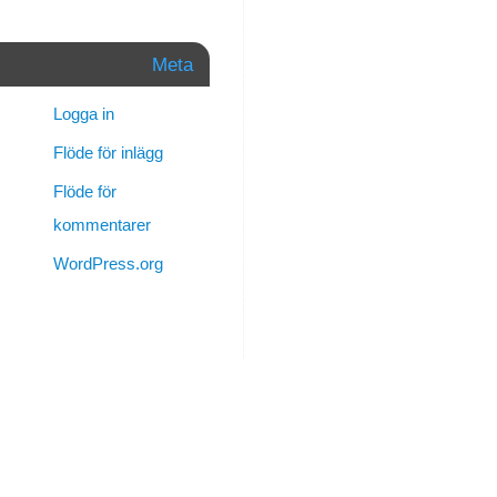
man
känner
Meta
sig
extra
Logga in
ensam,
och
Flöde för inlägg
så
Flöde för
saknar
man
kommentarer
dig
WordPress.org
extra
mycket.
Ibland
vet
jag
inte
vad
jag
sörjer