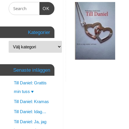
natten
OK
på
länge
Kategorier
Daniel
By
walentine
|
Senaste inläggen
november
Till Daniel: Grattis
3,
min tuss ♥
2012
|
Till Daniel: Kramas
Personligt
Till Daniel: Idag…
Till Daniel: Ja, jag
Gråter